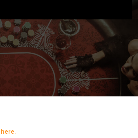
 here.