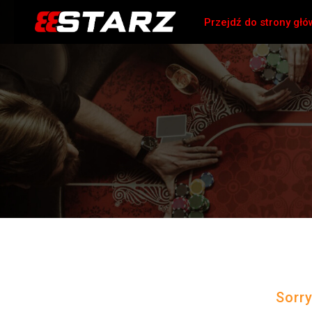
Przejdź do strony głó
Sorry